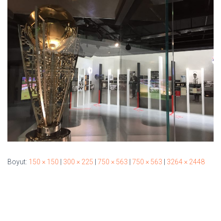
Boyut:
150 × 150
|
300 × 225
|
750 × 563
|
750 × 563
|
3264 × 2448