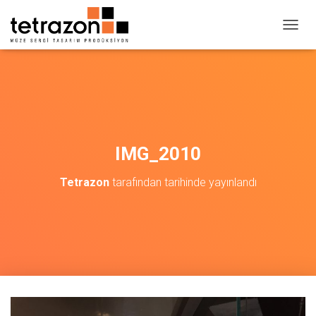
M
E
N
Ü
Y
Ü
A
Ç
/
IMG_2010
K
A
Tetrazon
tarafından
tarihinde yayınlandı
P
A