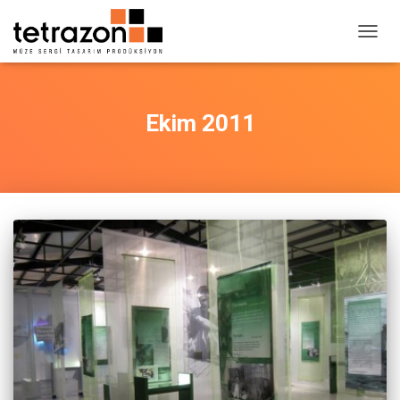
MENÜ
AÇ/KA
Ekim 2011