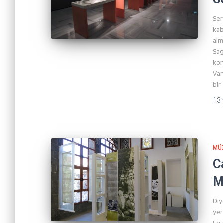
Ser
kab
alm
Sag
kon
Van
bir
13 
MÜ
C
M
Diy
yer
tas