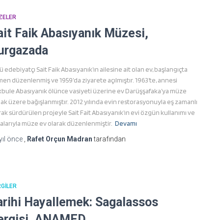
ZELER
ait Faik Abasıyanık Müzesi,
urgazada
ü edebiyatçı Sait Faik Abasıyanık’ın ailesine ait olan ev, başlangıçta
men düzenlenmiş ve 1959’da ziyarete açılmıştır. 1963’te, annesi
bule Abasıyanık ölünce vasiyeti üzerine ev Darüşşafaka’ya müze
ak üzere bağışlanmıştır. 2012 yılında evin restorasyonuyla eş zamanlı
rak sürdürülen projeyle Sait Fait Abasıyanık’ın evi özgün kullanımı ve
alarıyla müze ev olarak düzenlenmiştir.
Devamı
yıl
önce
,
Rafet Orçun Madran
tarafından
GILER
arihi Hayallemek: Sagalassos
ergisi, ANAMED