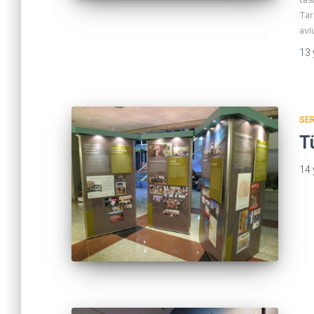
Tar
avl
13 
SER
T
14 