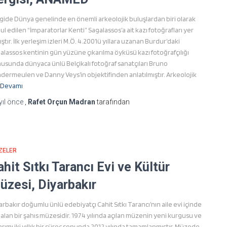
gide Dünya genelinde en önemli arkeolojik buluşlardan biri olarak
ul edilen “İmparatorlar Kenti” Sagalassos’a ait kazı fotoğrafları yer
ıştır. İlk yerleşim izleri M.Ö. 4.200’lü yıllara uzanan Burdur’daki
alassos kentinin gün yüzüne çıkarılma öyküsü kazı fotoğrafçılığı
usunda dünyaca ünlü Belçikalı fotoğraf sanatçıları Bruno
dermeulen ve Danny Veys’in objektifinden anlatılmıştır. Arkeolojik
Devamı
yıl
önce
,
Rafet Orçun Madran
tarafından
ZELER
ahit Sıtkı Tarancı Evi ve Kültür
üzesi, Diyarbakır
arbakır doğumlu ünlü edebiyatçı Cahit Sıtkı Tarancı’nın aile evi içinde
 alan bir şahıs müzesidir. 1974 yılında açılan müzenin yeni kurgusu ve
arımı iki yıllık bir süreç sonunda 2012 yılında tamamlanmıştır. Müzede