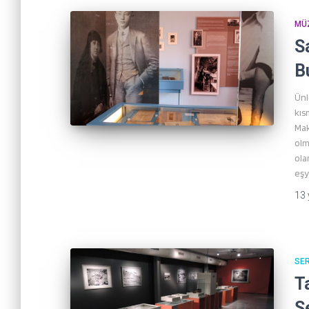
MÜ
S
B
Ünl
kıs
Mak
olm
ola
eşy
13 
SER
T
S