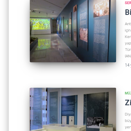
SER
B
Ant
içi
Ken
yap
Tür
(AN
14 
MÜ
Z
Diy
büy
yen