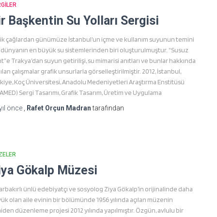
GILER
ir Başkentin Su Yolları Sergisi
ik çağlardan günümüze İstanbul’un içme ve kullanım suyunun temini
n dünyanın en büyük su sistemlerinden biri oluşturulmuştur. “Susuz
t”e Trakya’dan suyun getirilişi, su mimarisi anıtları ve bunlar hakkında
ılan çalışmalar grafik unsurlarla görselleştirilmiştir. 2012, İstanbul,
kiye, Koç Üniversitesi, Anadolu Medeniyetleri Araştırma Enstitüsü
AMED) Sergi Tasarımı, Grafik Tasarım, Üretim ve Uygulama
yıl
önce
,
Rafet Orçun Madran
tarafından
ZELER
iya Gökalp Müzesi
arbakırlı ünlü edebiyatçı ve sosyolog Ziya Gökalp’in orijinalinde daha
ük olan aile evinin bir bölümünde 1956 yılında açılan müzenin
iden düzenleme projesi 2012 yılında yapılmıştır. Özgün, avlulu bir