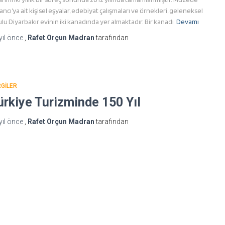
ancı’ya ait kişisel eşyalar, edebiyat çalışmaları ve örnekleri, geleneksel
ulu Diyarbakır evinin iki kanadında yer almaktadır. Bir kanadı
Devamı
yıl
önce
,
Rafet Orçun Madran
tarafından
GILER
ürkiye Turizminde 150 Yıl
yıl
önce
,
Rafet Orçun Madran
tarafından