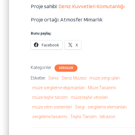
Proje sahibi:
Deniz Kuvvetleri Komutanlığı
Proje ortağı: Atmosfer Mimarlık
Bunu paylaş:
Facebook
X
Kategoriler:
SERGILER
Etiketler:
Deniz
Deniz Müzesi
müze sergi işleri
müze sergileme ekipmanları
Müze Tasarımı
müze teşhir tanzim
müze teşhir vitrinleri
müze vitrin sistemleri
Sergi
sergileme elemanları
sergileme tasarımı
Teşhir Tanzim
tetrazon