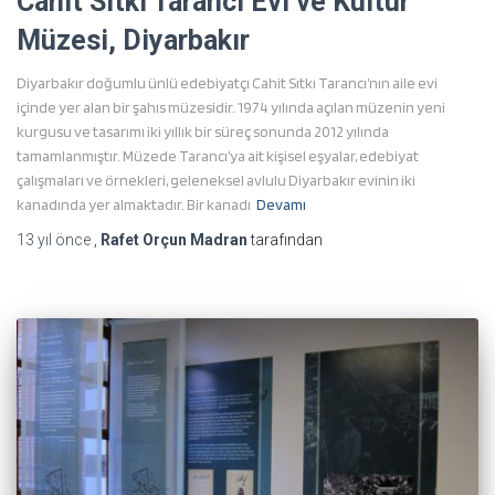
Cahit Sıtkı Tarancı Evi ve Kültür
Müzesi, Diyarbakır
Diyarbakır doğumlu ünlü edebiyatçı Cahit Sıtkı Tarancı’nın aile evi
içinde yer alan bir şahıs müzesidir. 1974 yılında açılan müzenin yeni
kurgusu ve tasarımı iki yıllık bir süreç sonunda 2012 yılında
tamamlanmıştır. Müzede Tarancı’ya ait kişisel eşyalar, edebiyat
çalışmaları ve örnekleri, geleneksel avlulu Diyarbakır evinin iki
kanadında yer almaktadır. Bir kanadı
Devamı
13 yıl
önce
,
Rafet Orçun Madran
tarafından