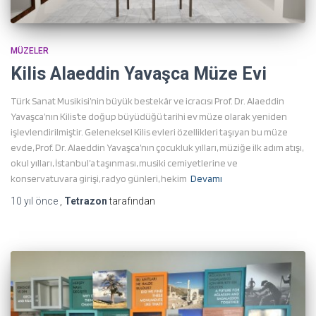
MÜZELER
Kilis Alaeddin Yavaşca Müze Evi
Türk Sanat Musikisi’nin büyük bestekâr ve icracısı Prof. Dr. Alaeddin
Yavaşca’nın Kilis’te doğup büyüdüğü tarihi ev müze olarak yeniden
işlevlendirilmiştir. Geleneksel Kilis evleri özellikleri taşıyan bu müze
evde, Prof. Dr. Alaeddin Yavaşca’nın çocukluk yılları, müziğe ilk adım atışı,
okul yılları, İstanbul’a taşınması, musiki cemiyetlerine ve
konservatuvara girişi, radyo günleri, hekim
Devamı
10 yıl
önce
,
Tetrazon
tarafından