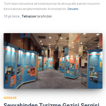
Türk-İslam dönemine ait koleksiyonlar ile etnografik eserler müzenin
ikinci katında sergilenmektedir. Kronolojik bir
Devamı
10 yıl
önce
,
Tetrazon
tarafından
SERGILER
Seyyahinden Turizme Gezici Sergisi,